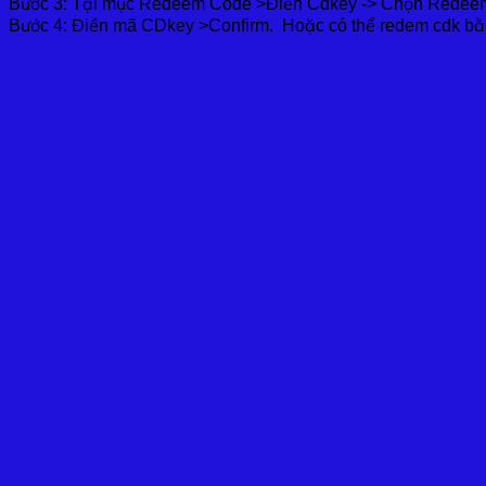
Bước 3: Tại mục Redeem Code >Điền Cdkey -> Chọn Rede
Bước 4: Điền mã CDkey >Confirm. Hoặc có thể redem cdk b
Giao diện 9proxy xoay.
Hàng chính hãng
Cam kết hàng chính hãng theo thời hạn hay vĩnh viễn
Nhận Sản Phẩm
Hiển thị Cd Key hay Acc lịch sử mua hàng hoặc Email