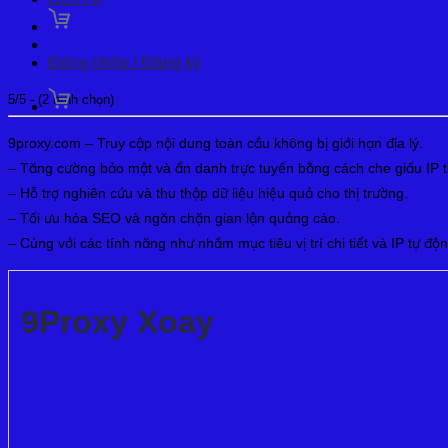
Đăng nhập / Đăng ký
5/5 - (2 bình chọn)
9proxy.com – Truy cập nội dung toàn cầu không bị giới hạn địa lý.
– Tăng cường bảo mật và ẩn danh trực tuyến bằng cách che giấu IP t
– Hỗ trợ nghiên cứu và thu thập dữ liệu hiệu quả cho thị trường.
– Tối ưu hóa SEO và ngăn chặn gian lận quảng cáo.
– Cùng với các tính năng như nhắm mục tiêu vị trí chi tiết và IP tự đ
9Proxy Xoay