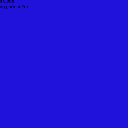
em Code
ằng phần mềm.