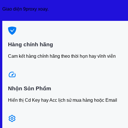
Hỗ trợ cài đặt
Hỗ trợ miễn phí qua Liên Hệ mình sẽ nhắn lại .
Đảm bảo hoàn tiền
Hoàn tiền 100% nếu CDkey hay Acc không hoạt động
9Proxy Xoay