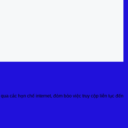
 qua các hạn chế internet, đảm bảo việc truy cập liên tục đến