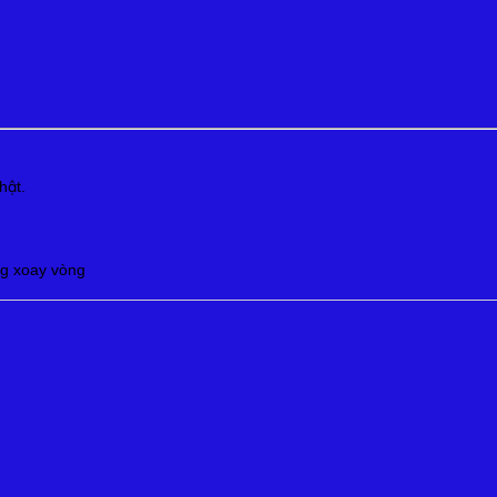
hật.
ộng xoay vòng