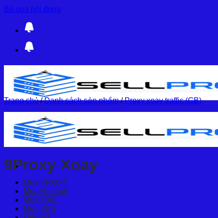
Bỏ qua nội dung
Trang chủ
/
Danh sách sản phẩm
/
Proxy xoay traffic (GB)
9Proxy Xoay
Mua PROXY
Mua Hotmail
Mua MAIL
Mua VPS
Liên Hệ