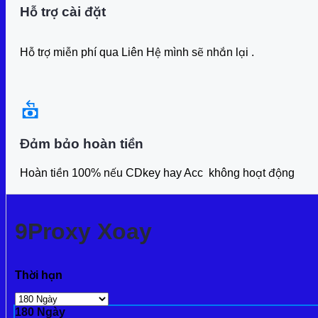
Thời hạn
180 Ngày
Kế hoạch
Mua số lượng lớn liên hệ để được giá tốt hơn
2GB
5GB
10GB
Sản phẩm liên quan
Rapidproxy
2GB