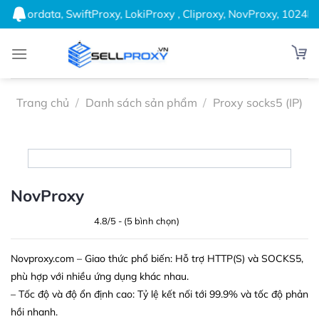
Bỏ
 Thordata, SwiftProxy, LokiProxy , Cliproxy, NovProxy, 1024Prox
qua
nội
dung
Trang chủ
/
Danh sách sản phẩm
/
Proxy socks5 (IP)
NovProxy
4.8/5 - (5 bình chọn)
Novproxy.com – Giao thức phổ biến: Hỗ trợ HTTP(S) và SOCKS5,
phù hợp với nhiều ứng dụng khác nhau.
– Tốc độ và độ ổn định cao: Tỷ lệ kết nối tới 99.9% và tốc độ phản
hồi nhanh.