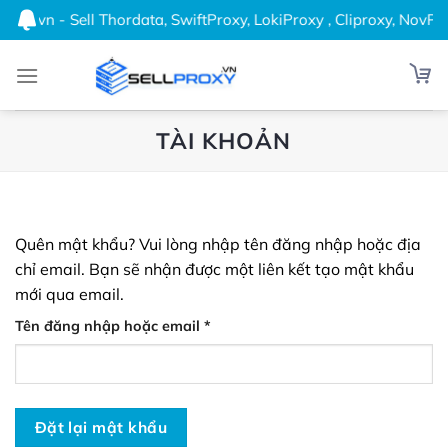
Bỏ
mo.vn - Sell Thordata, SwiftProxy, LokiProxy , Cliproxy, NovPr
qua
nội
dung
TÀI KHOẢN
Quên mật khẩu? Vui lòng nhập tên đăng nhập hoặc địa
chỉ email. Bạn sẽ nhận được một liên kết tạo mật khẩu
mới qua email.
Tên đăng nhập hoặc email
*
Bắt
buộc
Đặt lại mật khẩu