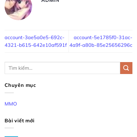
account-3ae5a0e5-692c-
account-5e1785f0-31ac-
4321-b615-642e10af591f
4a9f-a80b-85e25656296c
Chuyên mục
MMO
Bài viết mới