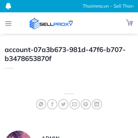
Bỏ
Thoimmo.vn - Sell Thordata
qua
nội
dung
account-07a3b673-981d-47f6-b707-
b3478653870f
ADMIN