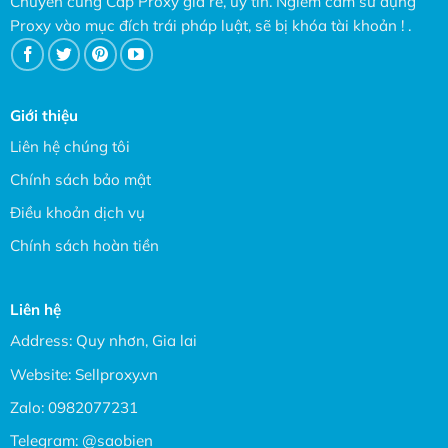
Chuyên cung Cấp Proxy giá rẻ, uy tín. Ngiêm cấm sử dụng
Proxy vào mục đích trái pháp luật, sẽ bị khóa tài khoản ! .
Giới thiệu
Liên hệ chúng tôi
Chính sách bảo mật
Điều khoản dịch vụ
Chính sách hoàn tiền
Liên hệ
Address: Quy nhơn, Gia lai
Website:
Sellproxy.vn
Zalo:
0982077231
Telegram:
@saobien