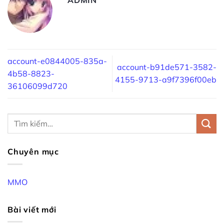
account-e0844005-835a-
account-b91de571-3582-
4b58-8823-
4155-9713-a9f7396f00eb
36106099d720
Chuyên mục
MMO
Bài viết mới