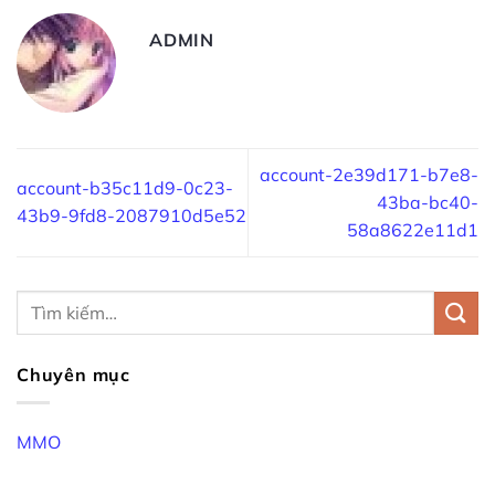
ADMIN
account-2e39d171-b7e8-
account-b35c11d9-0c23-
43ba-bc40-
43b9-9fd8-2087910d5e52
58a8622e11d1
Chuyên mục
MMO