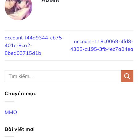
account-f44a9344-cb75-
account-118c0069-4fd8-
401c-8ca2-
4308-a195-3fb4ec7a04ea
8bed03715d1b
Chuyên mục
MMO
Bài viết mới