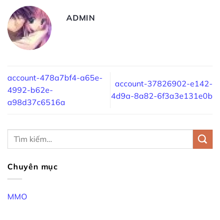
ADMIN
account-478a7bf4-a65e-
account-37826902-e142-
4992-b62e-
4d9a-8a82-6f3a3e131e0b
a98d37c6516a
Chuyên mục
MMO