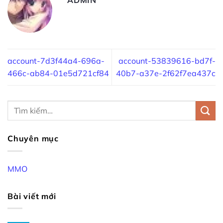
account-7d3f44a4-696a-
account-53839616-bd7f-
466c-ab84-01e5d721cf84
40b7-a37e-2f62f7ea437c
Chuyên mục
MMO
Bài viết mới