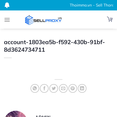
Bỏ
Thoimmo.vn - Sell Thordata
qua
nội
dung
account-1803ea5b-f592-430b-91bf-
8d3624734711
ADMIN