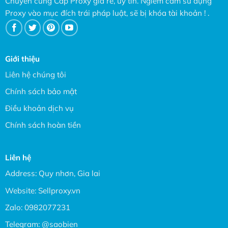
Chuyên cung Cấp Proxy giá rẻ, uy tín. Ngiêm cấm sử dụng
Proxy vào mục đích trái pháp luật, sẽ bị khóa tài khoản ! .
Giới thiệu
Liên hệ chúng tôi
Chính sách bảo mật
Điều khoản dịch vụ
Chính sách hoàn tiền
Liên hệ
Address: Quy nhơn, Gia lai
Website:
Sellproxy.vn
Zalo:
0982077231
Telegram:
@saobien