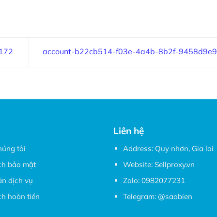
172
account-b22cb514-f03e-4a4b-8b2f-9458d9e
Liên hệ
húng tôi
Address: Quy nhơn, Gia lai
ch bảo mật
Website:
Sellproxy.vn
ản dịch vụ
Zalo:
0982077231
h hoàn tiền
Telegram:
@saobien