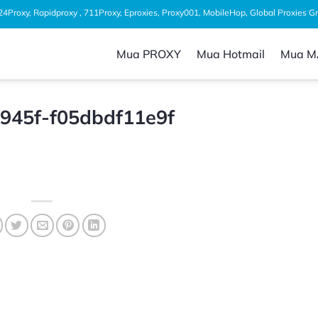
1024Proxy, Rapidproxy , 711Proxy, Eproxies, Proxy001, MobileHop, Global Proxies 
Mua PROXY
Mua Hotmail
Mua M
945f-f05dbdf11e9f