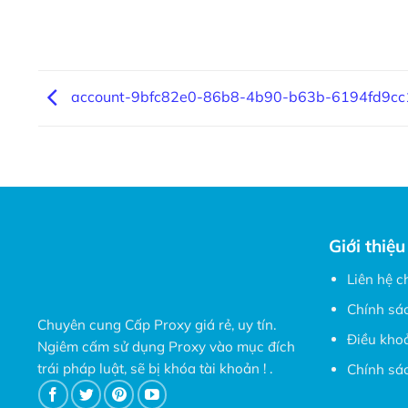
account-9bfc82e0-86b8-4b90-b63b-6194fd9cc
Giới thiệu
Liên hệ c
Chính sá
Chuyên cung Cấp Proxy giá rẻ, uy tín.
Điều kho
Ngiêm cấm sử dụng Proxy vào mục đích
trái pháp luật, sẽ bị khóa tài khoản ! .
Chính sác