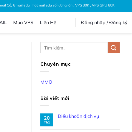
Gmail Cổ, Gmail edu , hotmail edu số lượng lớn , VPS 30K , VPS GPU 80K
AIL
Mua VPS
Liên Hệ
Đăng nhập / Đăng ký
Chuyên mục
MMO
Bài viết mới
Điều khoản dịch vụ
20
Th1