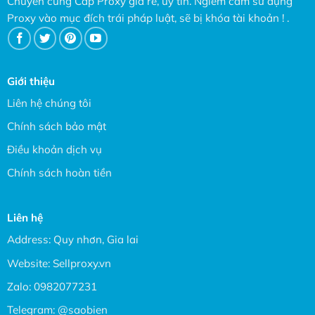
Chuyên cung Cấp Proxy giá rẻ, uy tín. Ngiêm cấm sử dụng
Proxy vào mục đích trái pháp luật, sẽ bị khóa tài khoản ! .
Giới thiệu
Liên hệ chúng tôi
Chính sách bảo mật
Điều khoản dịch vụ
Chính sách hoàn tiền
Liên hệ
Address: Quy nhơn, Gia lai
Website:
Sellproxy.vn
Zalo:
0982077231
Telegram:
@saobien