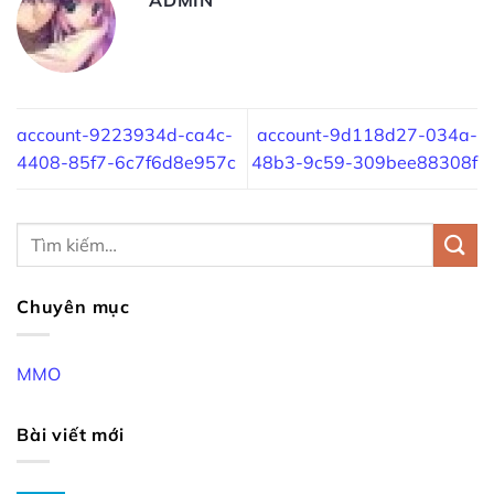
account-9223934d-ca4c-
account-9d118d27-034a-
4408-85f7-6c7f6d8e957c
48b3-9c59-309bee88308f
Chuyên mục
MMO
Bài viết mới