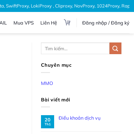
SwiftProxy, LokiProxy , Cliproxy, NovProxy, 1024Proxy, Rapidpr
AIL
Mua VPS
Liên Hệ
Đăng nhập / Đăng ký
Chuyên mục
MMO
Bài viết mới
Điều khoản dịch vụ
20
Th1