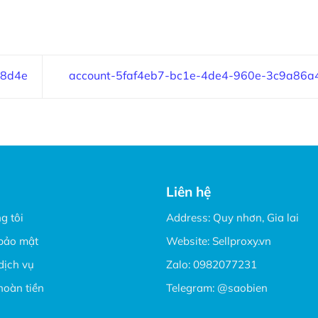
48d4e
account-5faf4eb7-bc1e-4de4-960e-3c9a86a
Liên hệ
g tôi
Address: Quy nhơn, Gia lai
bảo mật
Website:
Sellproxy.vn
dịch vụ
Zalo:
0982077231
hoàn tiền
Telegram:
@saobien