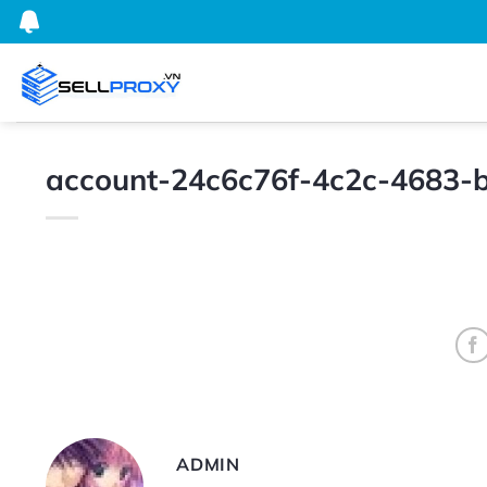
Bỏ
qua
nội
dung
account-24c6c76f-4c2c-4683
ADMIN