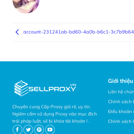
account-231241ab-bd60-4a0b-b6c1-3c7b9b6
Giới thiệu
Liên hệ chún
Chính sách 
Chuyên cung Cấp Proxy giá rẻ, uy tín.
Điều khoản 
Ngiêm cấm sử dụng Proxy vào mục đích
trái pháp luật, sẽ bị khóa tài khoản ! .
Chính sách 