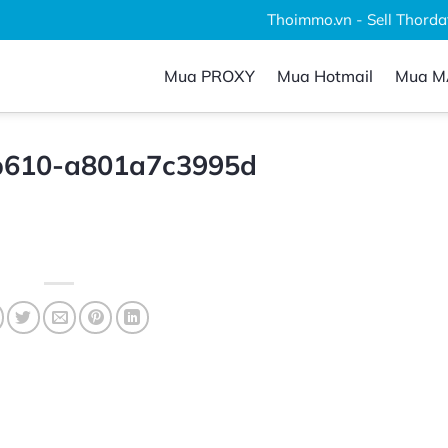
Thoimmo.vn - Sell Thordata, 
Mua PROXY
Mua Hotmail
Mua M
-b610-a801a7c3995d