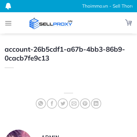
Bỏ
Thoimmo.vn - Sell Thordata
qua
nội
dung
account-26b5cdf1-a67b-4bb3-86b9-
0cacb7fe9c13
ADMIN