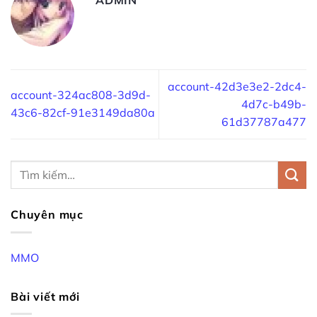
account-42d3e3e2-2dc4-
account-324ac808-3d9d-
4d7c-b49b-
43c6-82cf-91e3149da80a
61d37787a477
Chuyên mục
MMO
Bài viết mới