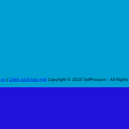
 vụ
|
Chính sách bảo mật
Copyright © 2025 SellProxy.vn - All Rights