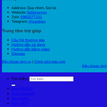
Address: Quy nhơn, Gia lai
Website:
Sellproxy.vn
Zalo:
0982077231
Telegram:
@saobien
Trung tâm trợ giúp
Câu hỏi thường gặp
Hướng dẫn sử dụng
Hướng dẫn bằng video
Sitemap
Điều khoản dịch vụ
|
Chính sách bảo mật
Điều khoản dịch
Tìm kiếm:
Mua PROXY
Mua Hotmail
Mua MAIL
Mua VPS