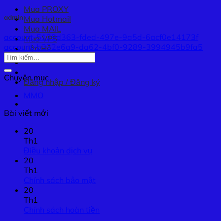
Mua PROXY
admin
Mua Hotmail
Mua MAIL
account-5129d363-fded-497e-9a5d-6acf0e14173f
Mua VPS
account-b332e6a9-da62-4bf0-9289-3994945b9fa5
Liên Hệ
Chuyên mục
Đăng nhập / Đăng ký
MMO
Bài viết mới
20
Th1
Điều khoản dịch vụ
20
Th1
Chính sách bảo mật
20
Th1
Chính sách hoàn tiền