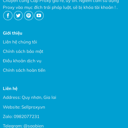
Chuyên cung Cấp Proxy giá rẻ, uy tín. Ngiêm cấm sử dụng
Proxy vào mục đích trái pháp luật, sẽ bị khóa tài khoản ! .
Giới thiệu
Liên hệ chúng tôi
Chính sách bảo mật
Điều khoản dịch vụ
Chính sách hoàn tiền
Liên hệ
Address: Quy nhơn, Gia lai
Website:
Sellproxy.vn
Zalo:
0982077231
Telegram:
@saobien