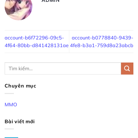
account-b6f72296-09c5-
account-b0778840-9439-
4f64-80bb-d841428131ae
4fe8-b3a1-759d8a23abcb
Chuyên mục
MMO
Bài viết mới