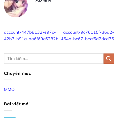
account-447b8132-e97c-
account-9c76115f-36d2-
42b3-b91a-aa6f69c6282b
454a-bc67-becf6d2dcd36
Chuyên mục
MMO
Bài viết mới