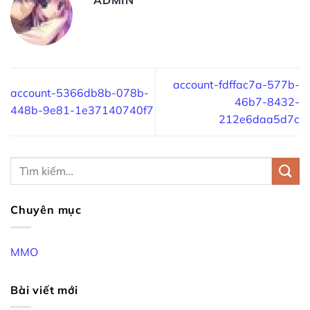
account-fdffac7a-577b-
account-5366db8b-078b-
46b7-8432-
448b-9e81-1e37140740f7
212e6daa5d7c
Chuyên mục
MMO
Bài viết mới