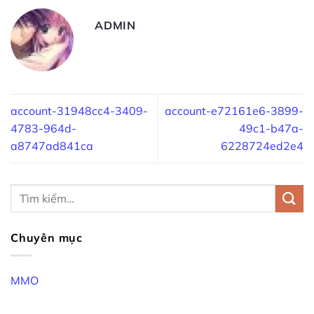
ADMIN
account-31948cc4-3409-
account-e72161e6-3899-
4783-964d-
49c1-b47a-
a8747ad841ca
6228724ed2e4
Chuyên mục
MMO