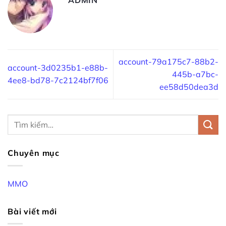
account-79a175c7-88b2-
account-3d0235b1-e88b-
445b-a7bc-
4ee8-bd78-7c2124bf7f06
ee58d50dea3d
Chuyên mục
MMO
Bài viết mới