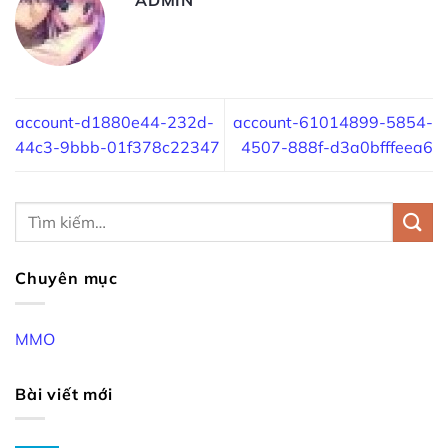
account-d1880e44-232d-
account-61014899-5854-
44c3-9bbb-01f378c22347
4507-888f-d3a0bfffeea6
Chuyên mục
MMO
Bài viết mới