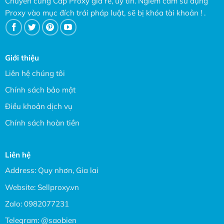
Chuyên cung Cấp Proxy giá rẻ, uy tín. Ngiêm cấm sử dụng
Proxy vào mục đích trái pháp luật, sẽ bị khóa tài khoản ! .
Giới thiệu
Liên hệ chúng tôi
Chính sách bảo mật
Điều khoản dịch vụ
Chính sách hoàn tiền
Liên hệ
Address: Quy nhơn, Gia lai
Website:
Sellproxy.vn
Zalo:
0982077231
Telegram:
@saobien