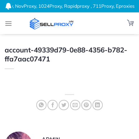
Bỏ
iproxy, NovProxy, 1024Proxy, Rapidproxy , 711Proxy, Eproxies, 
qua
nội
dung
account-49339d79-0e88-4356-b782-
ffa7aac07471
ADMIN