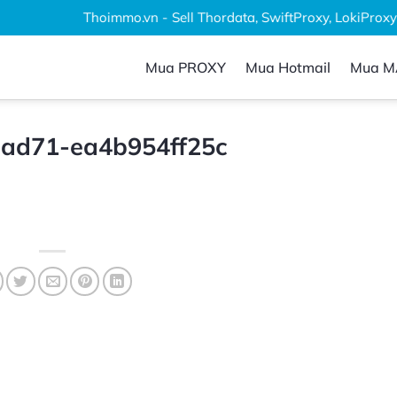
Thoimmo.vn - Sell Thordata, SwiftProxy, LokiProxy , 
Mua PROXY
Mua Hotmail
Mua M
-ad71-ea4b954ff25c