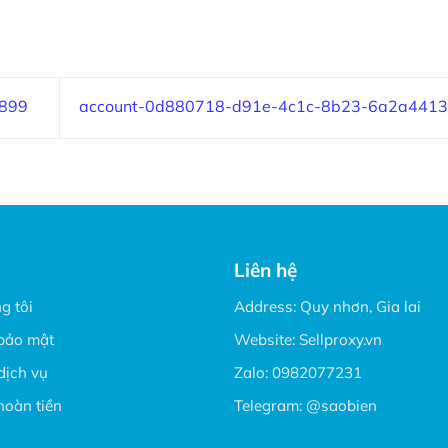
9899
account-0d880718-d91e-4c1c-8b23-6a2a441
Liên hệ
g tôi
Address: Quy nhơn, Gia lai
bảo mật
Website:
Sellproxy.vn
dịch vụ
Zalo:
0982077231
hoàn tiền
Telegram:
@saobien