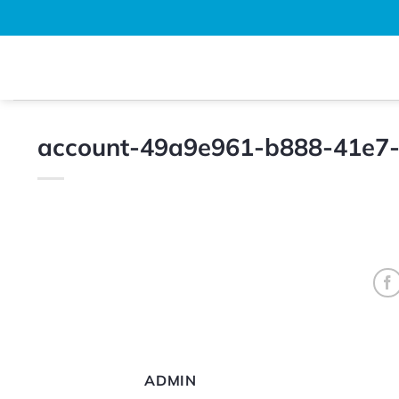
Bỏ
qua
nội
dung
account-49a9e961-b888-41e7
ADMIN