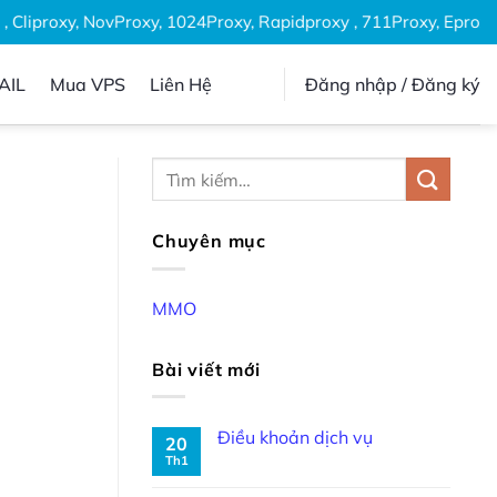
Cliproxy, NovProxy, 1024Proxy, Rapidproxy , 711Proxy, Eproxies
AIL
Mua VPS
Liên Hệ
Đăng nhập / Đăng ký
Chuyên mục
MMO
Bài viết mới
Điều khoản dịch vụ
20
Th1