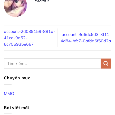
account-2d039159-881d-
account-9a6dc6d3-3f11-
41cd-9d62-
4d84-bfc7-0afdd6f50d2a
6c756935e667
Chuyên mục
MMO
Bài viết mới