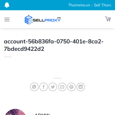
Bỏ
Thoimmo.vn - Sell Thordata,
qua
nội
dung
account-56b836fa-0750-401e-8ca2-
7bdecd9422d2
ADMIN