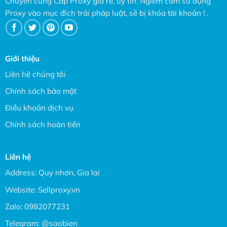
Chuyên cung Cấp Proxy giá rẻ, uy tín. Ngiêm cấm sử dụng
Proxy vào mục đích trái pháp luật, sẽ bị khóa tài khoản ! .
Giới thiệu
Liên hệ chúng tôi
Chính sách bảo mật
Điều khoản dịch vụ
Chính sách hoàn tiền
Liên hệ
Address: Quy nhơn, Gia lai
Website:
Sellproxy.vn
Zalo:
0982077231
Telegram:
@saobien