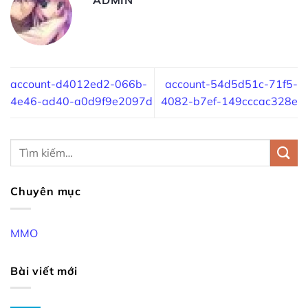
account-d4012ed2-066b-
account-54d5d51c-71f5-
4e46-ad40-a0d9f9e2097d
4082-b7ef-149cccac328e
Chuyên mục
MMO
Bài viết mới