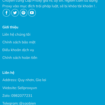
Chuyên cung Cấp Proxy giá rẻ, uy tín. Ngiêm cấm sử dụng
Proxy vào mục đích trái pháp luật, sẽ bị khóa tài khoản ! .
Giới thiệu
Liên hệ chúng tôi
Chính sách bảo mật
Điều khoản dịch vụ
Chính sách hoàn tiền
Liên hệ
Address: Quy nhơn, Gia lai
Website:
Sellproxy.vn
Zalo:
0982077231
Telegram:
@saobien