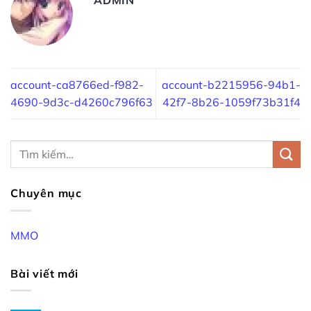
account-ca8766ed-f982-
account-b2215956-94b1-
4690-9d3c-d4260c796f63
42f7-8b26-1059f73b31f4
Chuyên mục
MMO
Bài viết mới