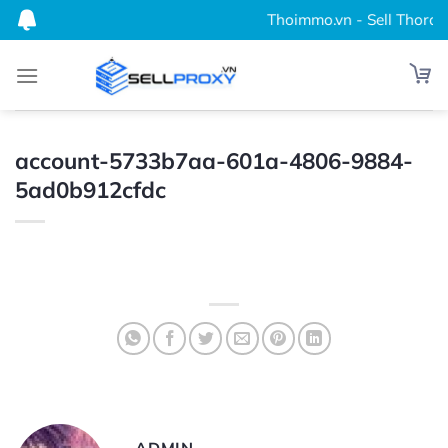
Bỏ
Thoimmo.vn - Sell Thordata
qua
nội
dung
account-5733b7aa-601a-4806-9884-
5ad0b912cfdc
ADMIN