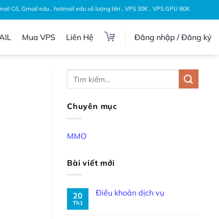
Gmail Cổ, Gmail edu , hotmail edu số lượng lớn , VPS 30K , VPS GPU 80K
AIL
Mua VPS
Liên Hệ
Đăng nhập / Đăng ký
Chuyên mục
MMO
Bài viết mới
Điều khoản dịch vụ
20
Th1