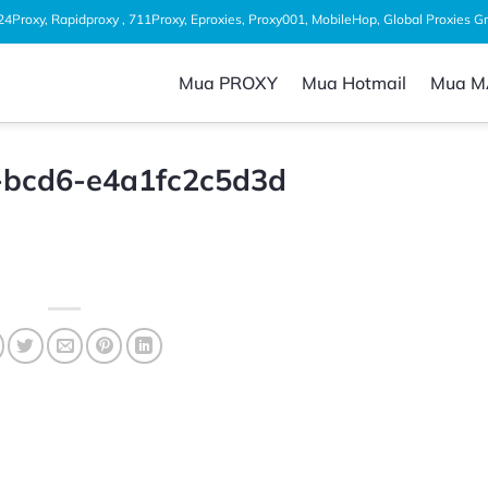
1024Proxy, Rapidproxy , 711Proxy, Eproxies, Proxy001, MobileHop, Global Proxies 
Mua PROXY
Mua Hotmail
Mua M
-bcd6-e4a1fc2c5d3d