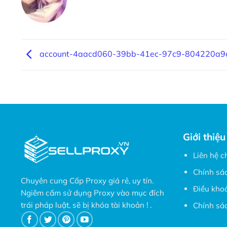
account-4aacd060-39bb-41ec-97c9-804220a9
Giới thiệu
Liên hệ c
Chính sá
Chuyên cung Cấp Proxy giá rẻ, uy tín.
Điều kho
Ngiêm cấm sử dụng Proxy vào mục đích
trái pháp luật, sẽ bị khóa tài khoản ! .
Chính sác