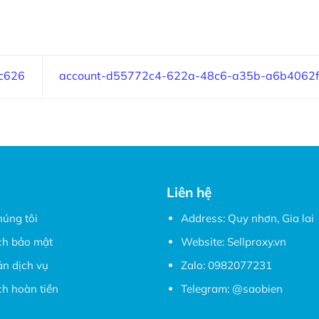
c626
account-d55772c4-622a-48c6-a35b-a6b4062
Liên hệ
húng tôi
Address: Quy nhơn, Gia lai
ch bảo mật
Website:
Sellproxy.vn
ản dịch vụ
Zalo:
0982077231
h hoàn tiền
Telegram:
@saobien