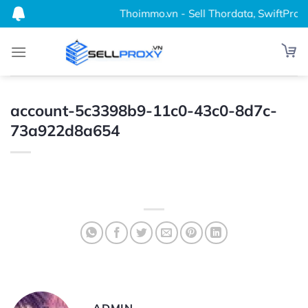
Bỏ
Thoimmo.vn - Sell Thordata, SwiftProxy,
qua
nội
dung
account-5c3398b9-11c0-43c0-8d7c-
73a922d8a654
ADMIN