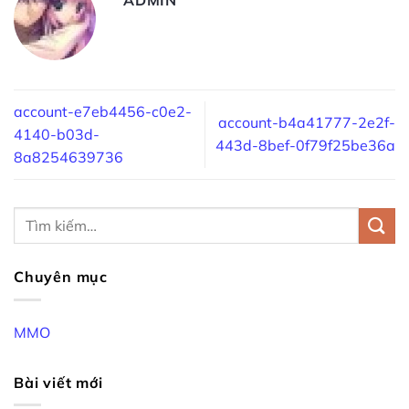
account-e7eb4456-c0e2-
account-b4a41777-2e2f-
4140-b03d-
443d-8bef-0f79f25be36a
8a8254639736
Chuyên mục
MMO
Bài viết mới