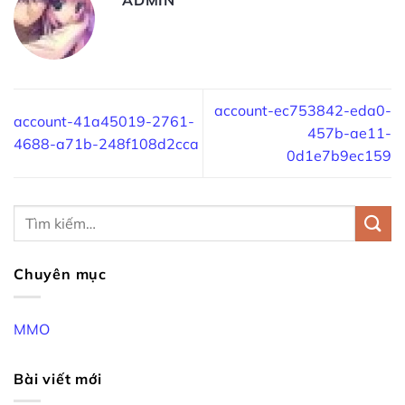
account-ec753842-eda0-
account-41a45019-2761-
457b-ae11-
4688-a71b-248f108d2cca
0d1e7b9ec159
Chuyên mục
MMO
Bài viết mới