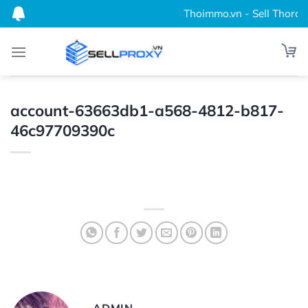
Bỏ
Thoimmo.vn - Sell Thordata
qua
nội
dung
account-63663db1-a568-4812-b817-
46c97709390c
ADMIN