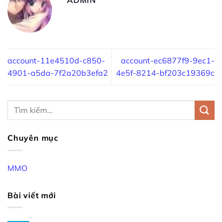
account-11e4510d-c850-
account-ec6877f9-9ec1-
4901-a5da-7f2a20b3efa2
4e5f-8214-bf203c19369c
Chuyên mục
MMO
Bài viết mới