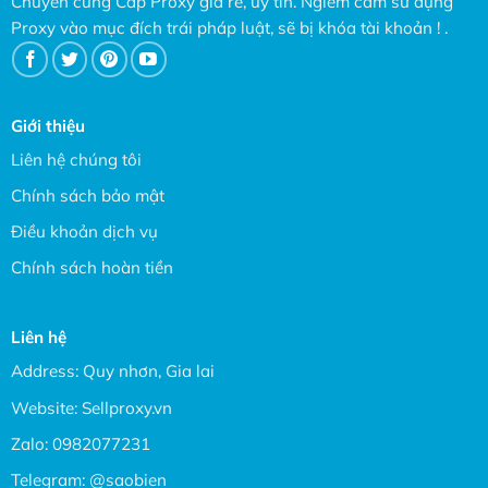
Chuyên cung Cấp Proxy giá rẻ, uy tín. Ngiêm cấm sử dụng
Proxy vào mục đích trái pháp luật, sẽ bị khóa tài khoản ! .
Giới thiệu
Liên hệ chúng tôi
Chính sách bảo mật
Điều khoản dịch vụ
Chính sách hoàn tiền
Liên hệ
Address: Quy nhơn, Gia lai
Website:
Sellproxy.vn
Zalo:
0982077231
Telegram:
@saobien