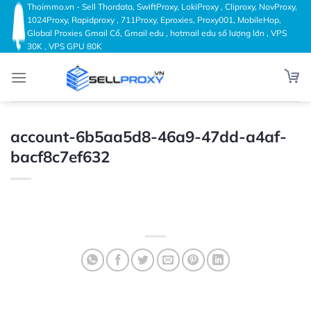
Bỏ
Thoimmo.vn - Sell Thordata, SwiftProxy, LokiProxy , Cliproxy, NovProxy,
1024Proxy, Rapidproxy , 711Proxy, Eproxies, Proxy001, MobileHop,
qua
Global Proxies Gmail Cổ, Gmail edu , hotmail edu số lượng lớn , VPS
nội
30K , VPS GPU 80K
dung
account-6b5aa5d8-46a9-47dd-a4af-
bacf8c7ef632