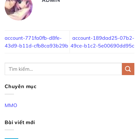
account-771fa0fb-d8fe-
account-189dad25-07b2-
43d9-b11d-cfb8ca93b29b
49ce-b1c2-5e00690dd95c
Chuyên mục
MMO
Bài viết mới