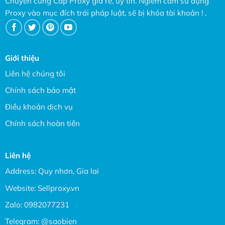
Chuyên cung Cấp Proxy giá rẻ, uy tín. Ngiêm cấm sử dụng
Proxy vào mục đích trái pháp luật, sẽ bị khóa tài khoản ! .
Giới thiệu
Liên hệ chúng tôi
Chính sách bảo mật
Điều khoản dịch vụ
Chính sách hoàn tiền
Liên hệ
Address: Quy nhơn, Gia lai
Website:
Sellproxy.vn
Zalo:
0982077231
Telegram:
@saobien