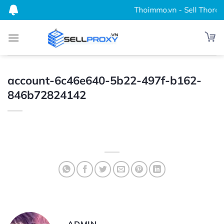
Bỏ
Thoimmo.vn - Sell Thordata
qua
nội
dung
account-6c46e640-5b22-497f-b162-
846b72824142
ADMIN