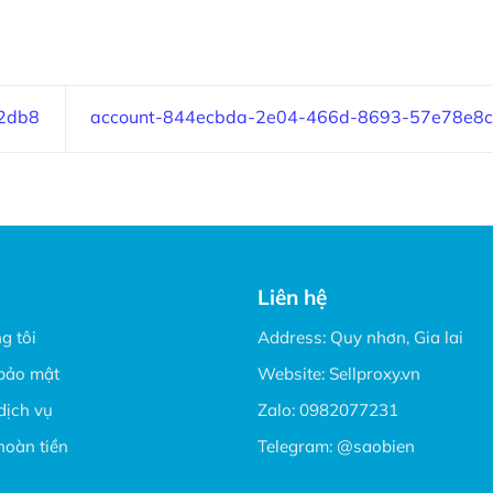
2db8
account-844ecbda-2e04-466d-8693-57e78e8
Liên hệ
g tôi
Address: Quy nhơn, Gia lai
bảo mật
Website:
Sellproxy.vn
dịch vụ
Zalo:
0982077231
hoàn tiền
Telegram:
@saobien