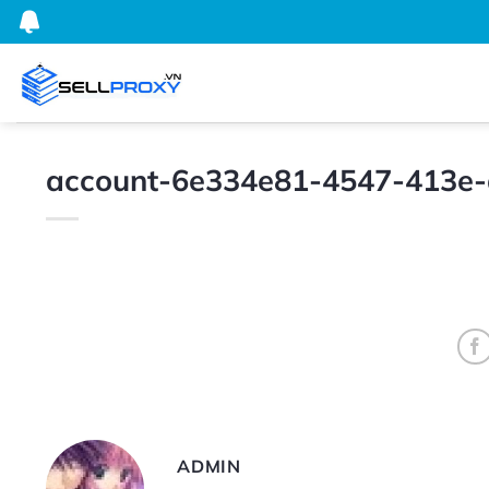
Bỏ
qua
nội
dung
account-6e334e81-4547-413e
ADMIN