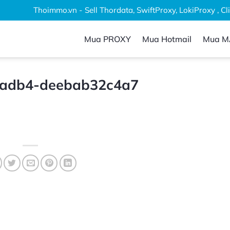
Thoimmo.vn - Sell Thordata, SwiftProxy, LokiProxy , Clip
Mua PROXY
Mua Hotmail
Mua M
-adb4-deebab32c4a7