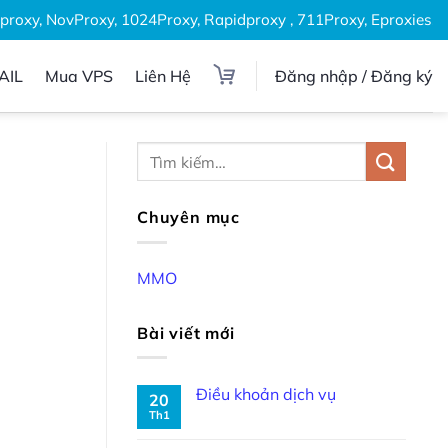
roxy, NovProxy, 1024Proxy, Rapidproxy , 711Proxy, Eproxies, Pr
AIL
Mua VPS
Liên Hệ
Đăng nhập / Đăng ký
Chuyên mục
MMO
Bài viết mới
Điều khoản dịch vụ
20
Th1