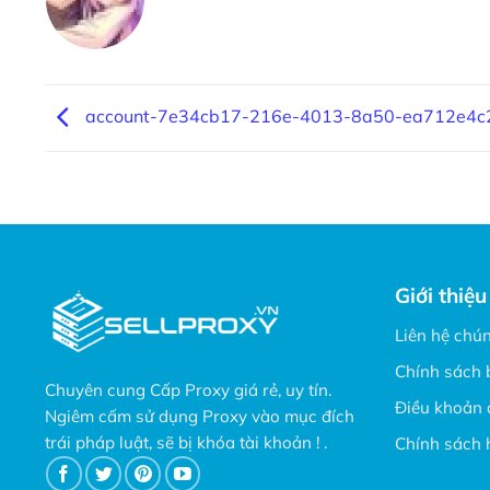
account-7e34cb17-216e-4013-8a50-ea712e4c
Giới thiệu
Liên hệ chún
Chính sách 
Chuyên cung Cấp Proxy giá rẻ, uy tín.
Điều khoản 
Ngiêm cấm sử dụng Proxy vào mục đích
trái pháp luật, sẽ bị khóa tài khoản ! .
Chính sách 