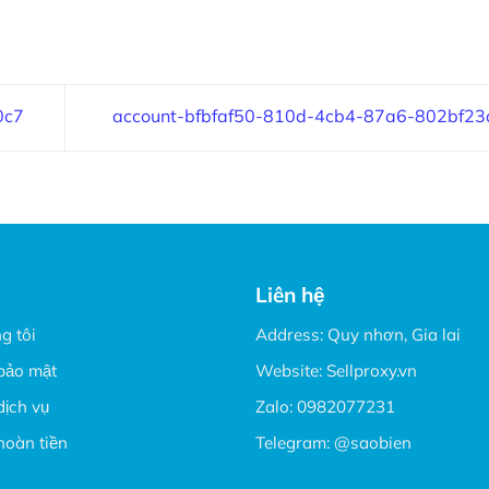
0c7
account-bfbfaf50-810d-4cb4-87a6-802bf23
u
Liên hệ
g tôi
Address: Quy nhơn, Gia lai
bảo mật
Website:
Sellproxy.vn
dịch vụ
Zalo:
0982077231
hoàn tiền
Telegram:
@saobien