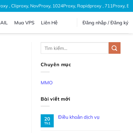
y , Cliproxy, NovProxy, 1024Proxy, Rapidproxy , 711Proxy, Epro
AIL
Mua VPS
Liên Hệ
Đăng nhập / Đăng ký
Chuyên mục
MMO
Bài viết mới
Điều khoản dịch vụ
20
Th1