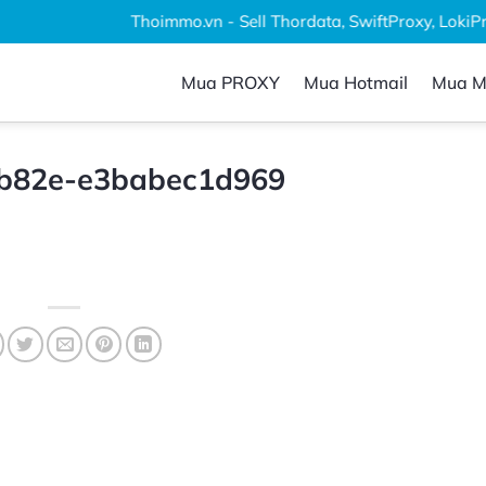
Thoimmo.vn - Sell Thordata, SwiftProxy, LokiProx
Mua PROXY
Mua Hotmail
Mua M
-b82e-e3babec1d969