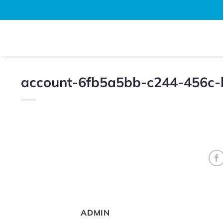
Bỏ
qua
nội
dung
account-6fb5a5bb-c244-456c
ADMIN