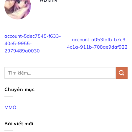
account-5dec7545-f633-
account-a053fafb-b7e9-
40e5-9955-
4c1a-911b-708ae9daf922
2979489a0030
Chuyên mục
MMO
Bài viết mới