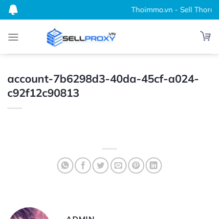
Bỏ
Thoimmo.vn - Sell Thordata
qua
nội
dung
account-7b6298d3-40da-45cf-a024-
c92f12c90813
ADMIN