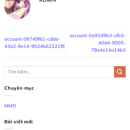
account-0a9249b3-cfb3-
account-08749f61-cdbb-
40d4-9005-
43a2-8e14-9024b62221f8
78a4e14a14b3
Chuyên mục
MMO
Bài viết mới