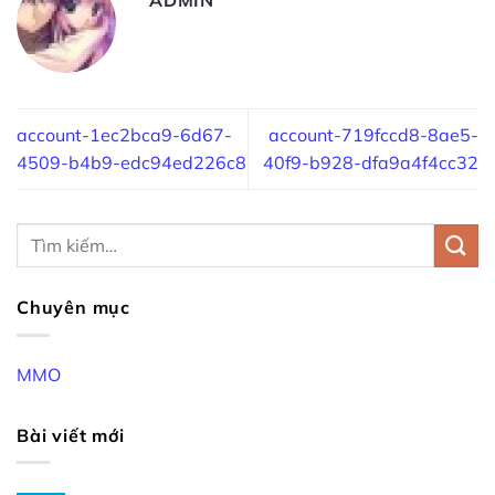
account-1ec2bca9-6d67-
account-719fccd8-8ae5-
4509-b4b9-edc94ed226c8
40f9-b928-dfa9a4f4cc32
Chuyên mục
MMO
Bài viết mới