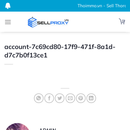
Bỏ
Thoimmo.vn - Sell Thordata
qua
nội
dung
account-7c69cd80-17f9-471f-8a1d-
d7c7b0f13ce1
ADMIN