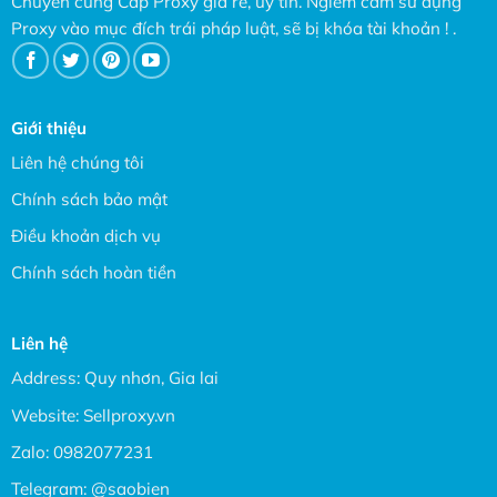
Chuyên cung Cấp Proxy giá rẻ, uy tín. Ngiêm cấm sử dụng
Proxy vào mục đích trái pháp luật, sẽ bị khóa tài khoản ! .
Giới thiệu
Liên hệ chúng tôi
Chính sách bảo mật
Điều khoản dịch vụ
Chính sách hoàn tiền
Liên hệ
Address: Quy nhơn, Gia lai
Website:
Sellproxy.vn
Zalo:
0982077231
Telegram:
@saobien