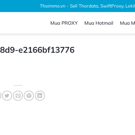
Thoimmo.vn - Sell Thordata, SwiftProxy, LokiPro
Mua PROXY
Mua Hotmail
Mua M
98d9-e2166bf13776