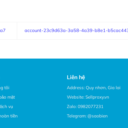
aa7
account-23c9d63a-3a58-4a39-b8e1-b5cac44
u
Liên hệ
g tôi
Address: Quy nhơn, Gia lai
bảo mật
Website:
Sellproxy.vn
dịch vụ
Zalo:
0982077231
hoàn tiền
Telegram:
@saobien