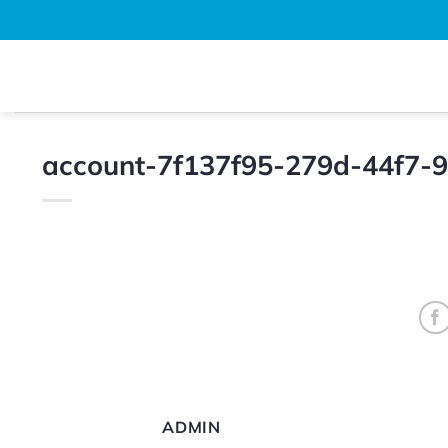
Bỏ
qua
nội
dung
account-7f137f95-279d-44f7-
ADMIN