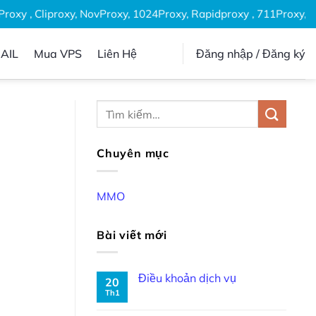
xy , Cliproxy, NovProxy, 1024Proxy, Rapidproxy , 711Proxy, Epr
AIL
Mua VPS
Liên Hệ
Đăng nhập / Đăng ký
Chuyên mục
MMO
Bài viết mới
Điều khoản dịch vụ
20
Th1