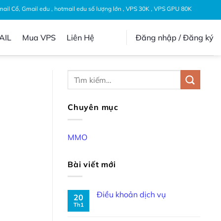
Gmail Cổ, Gmail edu , hotmail edu số lượng lớn , VPS 30K , VPS GPU 80K
AIL
Mua VPS
Liên Hệ
Đăng nhập / Đăng ký
Chuyên mục
MMO
Bài viết mới
Điều khoản dịch vụ
20
Th1