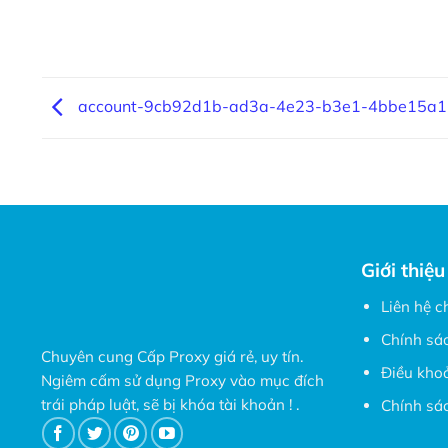
account-9cb92d1b-ad3a-4e23-b3e1-4bbe15a1
Giới thiệu
Liên hệ c
Chính sá
Chuyên cung Cấp Proxy giá rẻ, uy tín.
Điều kho
Ngiêm cấm sử dụng Proxy vào mục đích
trái pháp luật, sẽ bị khóa tài khoản ! .
Chính sác