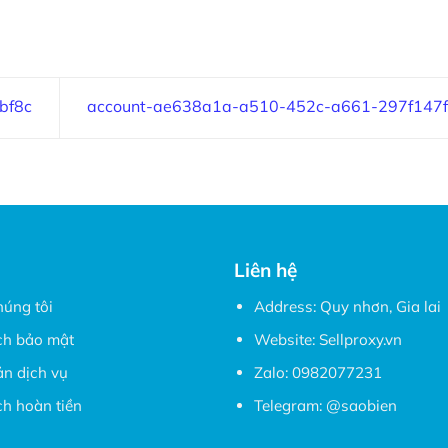
bf8c
account-ae638a1a-a510-452c-a661-297f147
Liên hệ
húng tôi
Address: Quy nhơn, Gia lai
ch bảo mật
Website:
Sellproxy.vn
ản dịch vụ
Zalo:
0982077231
h hoàn tiền
Telegram:
@saobien