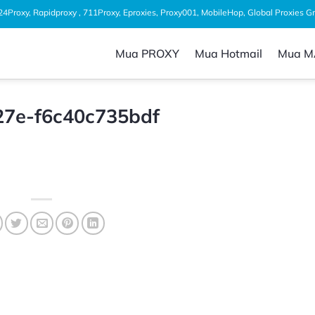
1024Proxy, Rapidproxy , 711Proxy, Eproxies, Proxy001, MobileHop, Global Proxies 
Mua PROXY
Mua Hotmail
Mua M
27e-f6c40c735bdf