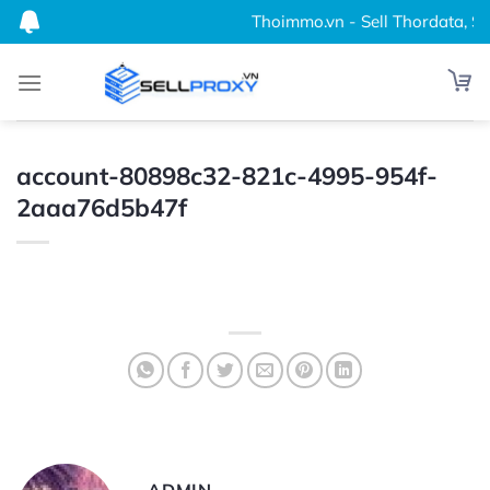
Bỏ
Thoimmo.vn - Sell Thordata, Swi
qua
nội
dung
account-80898c32-821c-4995-954f-
2aaa76d5b47f
ADMIN