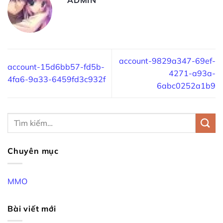
account-9829a347-69ef-
account-15d6bb57-fd5b-
4271-a93a-
4fa6-9a33-6459fd3c932f
6abc0252a1b9
Chuyên mục
MMO
Bài viết mới