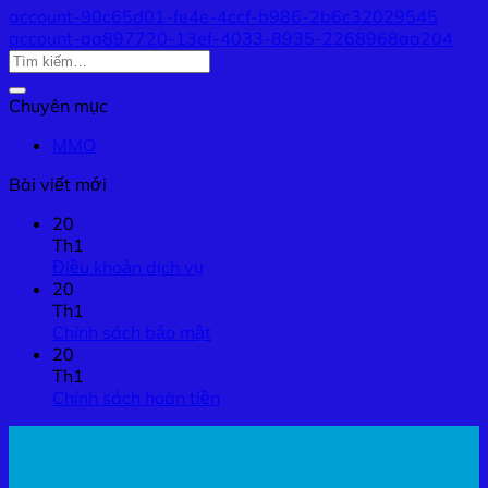
account-90c65d01-fe4e-4ccf-b986-2b6c32029545
account-aa897720-13ef-4033-8935-2268968aa204
Chuyên mục
MMO
Bài viết mới
20
Th1
Điều khoản dịch vụ
20
Th1
Chính sách bảo mật
20
Th1
Chính sách hoàn tiền