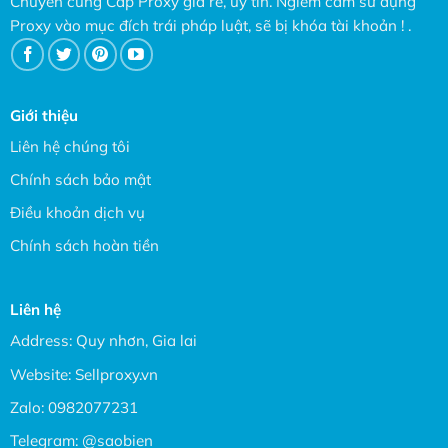
Chuyên cung Cấp Proxy giá rẻ, uy tín. Ngiêm cấm sử dụng
Proxy vào mục đích trái pháp luật, sẽ bị khóa tài khoản ! .
Giới thiệu
Liên hệ chúng tôi
Chính sách bảo mật
Điều khoản dịch vụ
Chính sách hoàn tiền
Liên hệ
Address: Quy nhơn, Gia lai
Website:
Sellproxy.vn
Zalo:
0982077231
Telegram:
@saobien