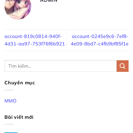
account-819c0814-940f-
account-0245e9c6-7ef8-
4d31-aa97-753f76f6b921
4e09-8bd7-c4fb9bf85f1e
Chuyên mục
MMO
Bài viết mới