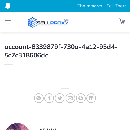
Bỏ
Thoimmo.vn - Sell Thordata
qua
nội
dung
account-8339879f-730a-4e12-95d4-
5c7c318606dc
ADMIN