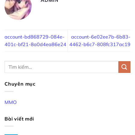
account-bd868729-084e-
account-6e02ee7b-6b83-
401c-bf21-8a0d4ea86e24
4462-b6c7-808fc317ac19
Chuyên mục
MMO
Bài viết mới