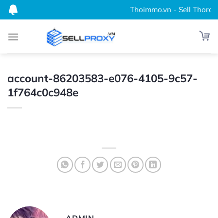
Bỏ
Thoimmo.vn - Sell Thordata
qua
nội
dung
account-86203583-e076-4105-9c57-
1f764c0c948e
ADMIN