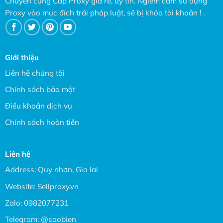
Chuyên cung Cấp Proxy giá rẻ, uy tín. Ngiêm cấm sử dụng
Proxy vào mục đích trái pháp luật, sẽ bị khóa tài khoản ! .
Giới thiệu
Liên hệ chúng tôi
Chính sách bảo mật
Điều khoản dịch vụ
Chính sách hoàn tiền
Liên hệ
Address: Quy nhơn, Gia lai
Website:
Sellproxy.vn
Zalo:
0982077231
Telegram:
@saobien