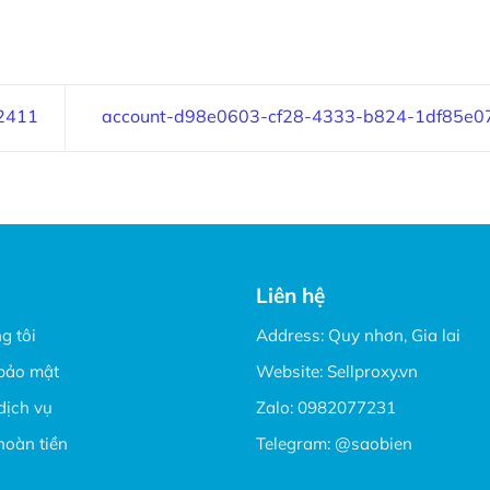
2411
account-d98e0603-cf28-4333-b824-1df85e0
Liên hệ
g tôi
Address: Quy nhơn, Gia lai
bảo mật
Website:
Sellproxy.vn
dịch vụ
Zalo:
0982077231
hoàn tiền
Telegram:
@saobien