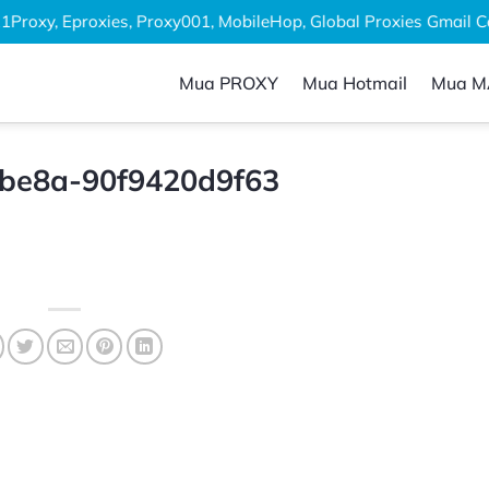
Proxy, Eproxies, Proxy001, MobileHop, Global Proxies Gmail Cổ, 
Mua PROXY
Mua Hotmail
Mua M
-be8a-90f9420d9f63