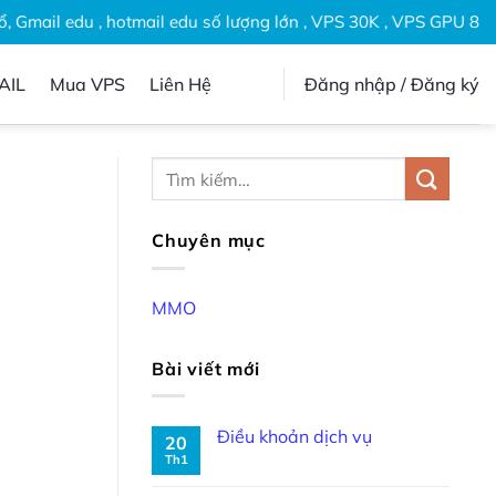
Gmail edu , hotmail edu số lượng lớn , VPS 30K , VPS GPU 80K
AIL
Mua VPS
Liên Hệ
Đăng nhập / Đăng ký
Chuyên mục
MMO
Bài viết mới
Điều khoản dịch vụ
20
Th1