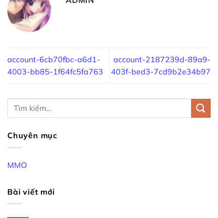
account-6cb70fbc-a6d1-
account-2187239d-89a9-
4003-bb85-1f64fc5fa763
403f-bed3-7cd9b2e34b97
Chuyên mục
MMO
Bài viết mới