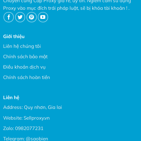
Chuyên cung Cấp Proxy giá rẻ, uy tín. Ngiêm cấm sử dụng
Proxy vào mục đích trái pháp luật, sẽ bị khóa tài khoản ! .
Giới thiệu
Liên hệ chúng tôi
Chính sách bảo mật
Điều khoản dịch vụ
Chính sách hoàn tiền
Liên hệ
Address: Quy nhơn, Gia lai
Website:
Sellproxy.vn
Zalo:
0982077231
Telegram:
@saobien