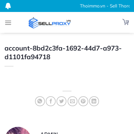
Bỏ
Thoimmo.vn - Sell Thordata
qua
nội
dung
account-8bd2c3fa-1692-44d7-a973-
d1101fa94718
ADMIN