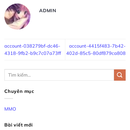
ADMIN
account-038279bf-dc46-
account-4415f483-7b42-
4318-9fb2-b9c7c07a73ff
402d-85c5-80df879ca808
Chuyên mục
MMO
Bài viết mới