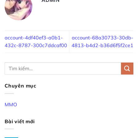
account-4df40ef3-a0b1-
account-68a30733-30db-
432c-8787-300c7ddcaf00
4813-b4d2-b36d6f5f2ce1
Chuyên mục
MMO
Bài viết mới