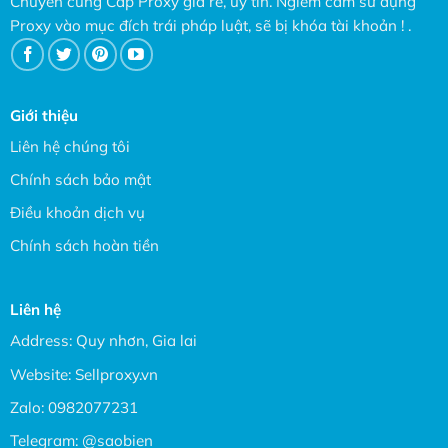
Chuyên cung Cấp Proxy giá rẻ, uy tín. Ngiêm cấm sử dụng
Proxy vào mục đích trái pháp luật, sẽ bị khóa tài khoản ! .
Giới thiệu
Liên hệ chúng tôi
Chính sách bảo mật
Điều khoản dịch vụ
Chính sách hoàn tiền
Liên hệ
Address: Quy nhơn, Gia lai
Website:
Sellproxy.vn
Zalo:
0982077231
Telegram:
@saobien