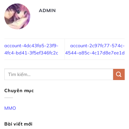
ADMIN
account-4dc43fa5-23f9-
account-2c97fc77-574c-
4fc4-bd41-3f5ef346fc2c
4544-a85c-4c17d8e7ee1d
Chuyên mục
MMO
Bài viết mới