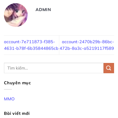
ADMIN
account-7e711873-f385-
account-2470b29b-86bc-
4631-b78f-6b35844865cb
472b-8a3c-a5219117f589
Chuyên mục
MMO
Bài viết mới