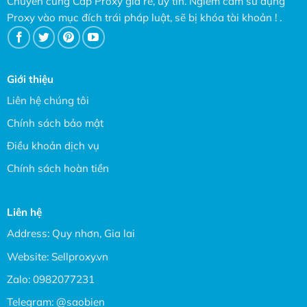
Chuyên cung Cấp Proxy giá rẻ, uy tín. Ngiêm cấm sử dụng
Proxy vào mục đích trái pháp luật, sẽ bị khóa tài khoản ! .
Giới thiệu
Liên hệ chúng tôi
Chính sách bảo mật
Điều khoản dịch vụ
Chính sách hoàn tiền
Liên hệ
Address: Quy nhơn, Gia lai
Website:
Sellproxy.vn
Zalo:
0982077231
Telegram:
@saobien