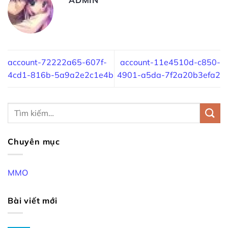
account-72222a65-607f-
account-11e4510d-c850-
4cd1-816b-5a9a2e2c1e4b
4901-a5da-7f2a20b3efa2
Chuyên mục
MMO
Bài viết mới