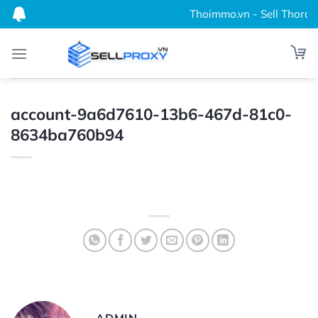
Bỏ
Thoimmo.vn - Sell Thordata
qua
nội
dung
account-9a6d7610-13b6-467d-81c0-
8634ba760b94
ADMIN