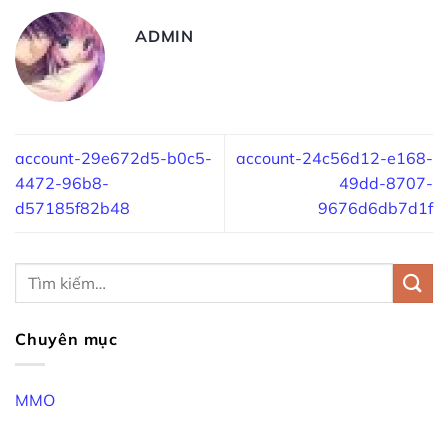
ADMIN
account-29e672d5-b0c5-
account-24c56d12-e168-
4472-96b8-
49dd-8707-
d57185f82b48
9676d6db7d1f
Chuyên mục
MMO