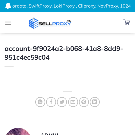
Bỏ
l Thordata, SwiftProxy, LokiProxy , Cliproxy, NovProxy, 1024Pr
qua
nội
dung
account-9f9024a2-b068-41a8-8dd9-
951c4ec59c04
ADMIN