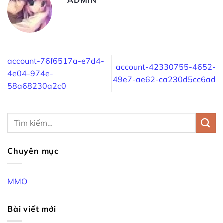
account-76f6517a-e7d4-
account-42330755-4652-
4e04-974e-
49e7-ae62-ca230d5cc6ad
58a68230a2c0
Chuyên mục
MMO
Bài viết mới